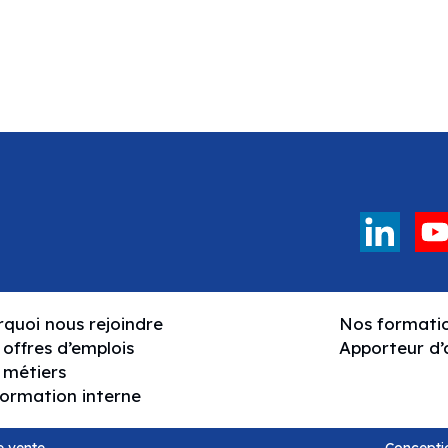
quoi nous rejoindre
Nos formati
offres d’emplois
Apporteur d’a
 métiers
formation interne
e vente
Conceptio