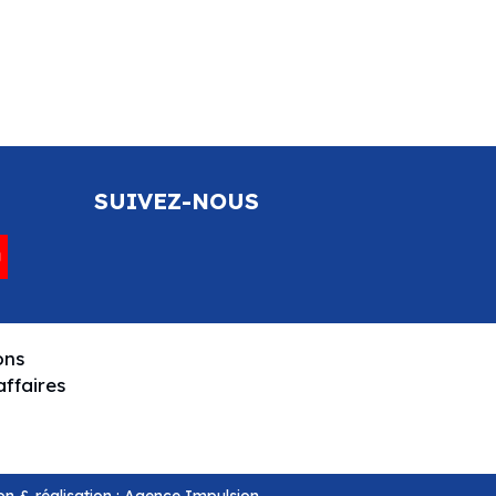
SUIVEZ-NOUS
ons
ffaires
n & réalisation :
Agence Impulsion